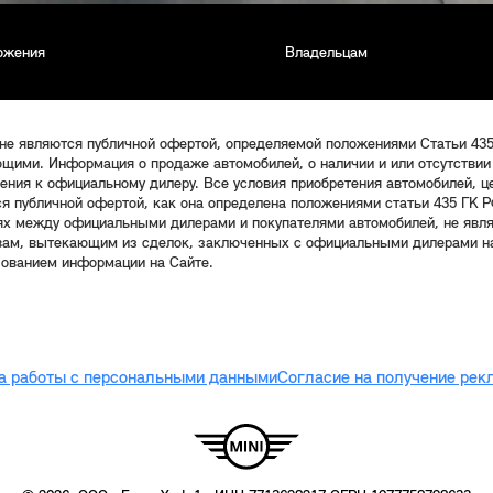
ожения
Владельцам
 не являются публичной офертой, определяемой положениями Статьи 43
щими. Информация о продаже автомобилей, о наличии и или отсутствии
щения к официальному дилеру. Все условия приобретения автомобилей, 
ся публичной офертой, как она определена положениями статьи 435 ГК Р
ях между официальными дилерами и покупателями автомобилей, не явл
твам, вытекающим из сделок, заключенных с официальными дилерами на
зованием информации на Сайте.
а работы с персональными данными
Согласие на получение ре