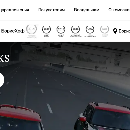
цпредложения
Покупателям
Владельцам
О компани
БорисХоф
Бори
KS